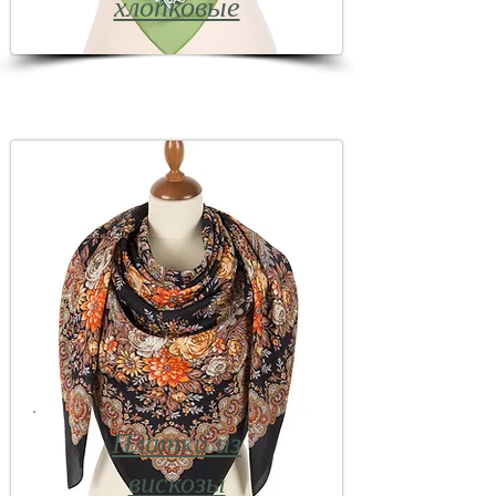
хлопковые
Платки из
вискозы