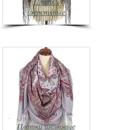
Платки
шерстяные
Платки шелковые