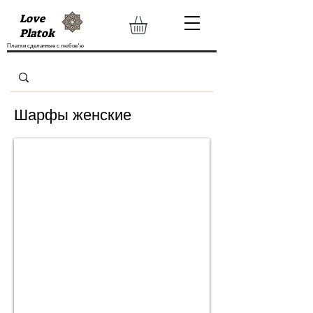
Love
Platok
Платки сделанные с любов'ю
Шарфы женские
60х150 см (шерсть)