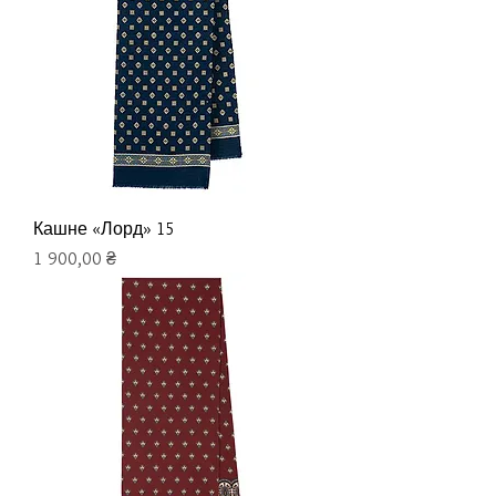
Кашне «Лорд» 15
Цена
1 900,00 ₴