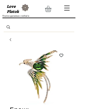
Love
Platok
Платки сделанные с любов'ю