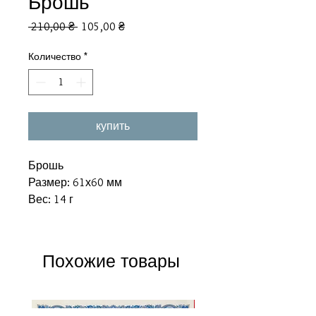
Брошь
Обычная
Спеццена
 210,00 ₴ 
105,00 ₴
цена
Количество
*
купить
Брошь
Размер: 61х60 мм
Вес: 14 г
Похожие товары