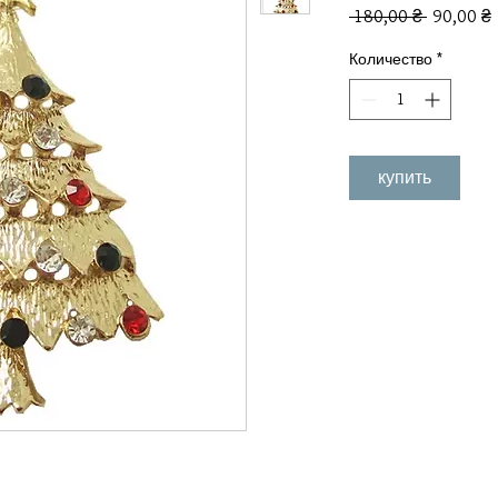
Обычна
 180,00 ₴ 
90,00 ₴
цена
Количество
*
купить