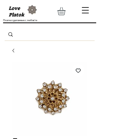
Love
Platok
Платки сделанные с любов'ю