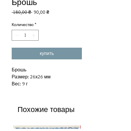
Брошь
Обычная
Спеццена
 180,00 ₴ 
90,00 ₴
цена
Количество
*
купить
Брошь
Размер: 26х26 мм
Вес: 9 г
Похожие товары