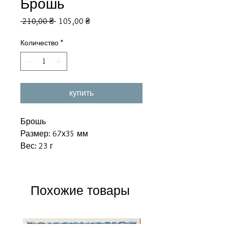
Брошь
Обычная
Спеццена
 210,00 ₴ 
105,00 ₴
цена
Количество
*
купить
Брошь
Размер: 67х35 мм
Вес: 23 г
Похожие товары