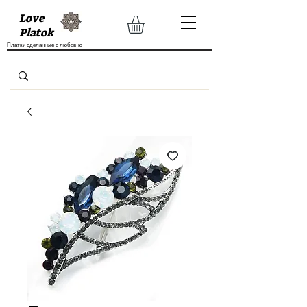
Love
Platok
Платки сделанные с любов'ю