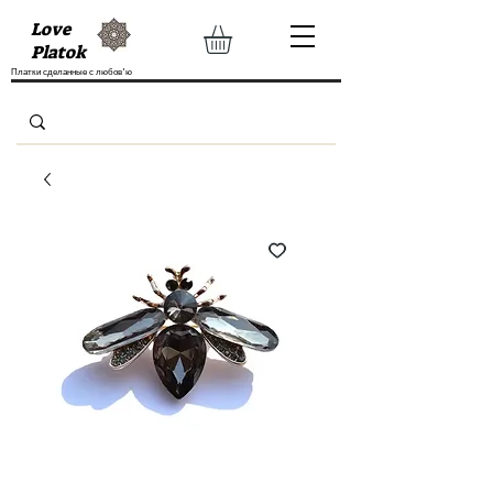
Love
Platok
Платки сделанные с любов'ю