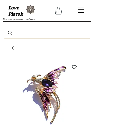
Love
Platok
Платки сделанные с любов'ю