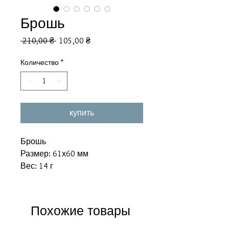
Брошь
Обычная
Спеццена
 210,00 ₴ 
105,00 ₴
цена
Количество
*
купить
Брошь
Размер: 61х60 мм
Вес: 14 г
Похожие товары