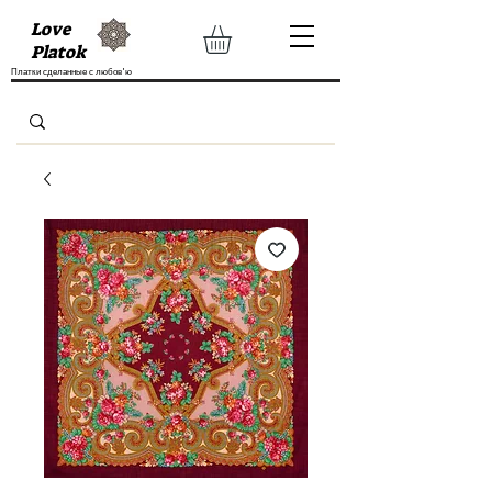
Love
Platok
Платки сделанные с любов'ю