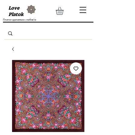
Love
Platok
Платки сделанные с любов'ю