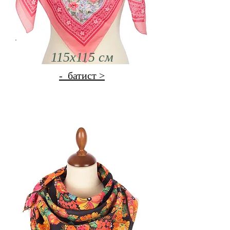
115x115 см
- батист >