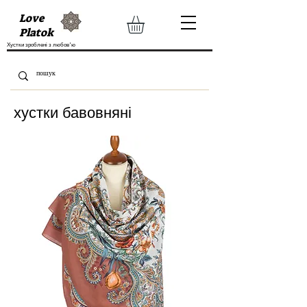
Love
Platok
Хустки зроблені з любов'ю
хустки бавовняні