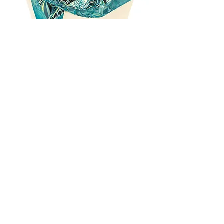
75x75 см
- саржа
>