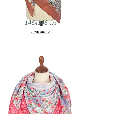
146х146 см
- саржа >