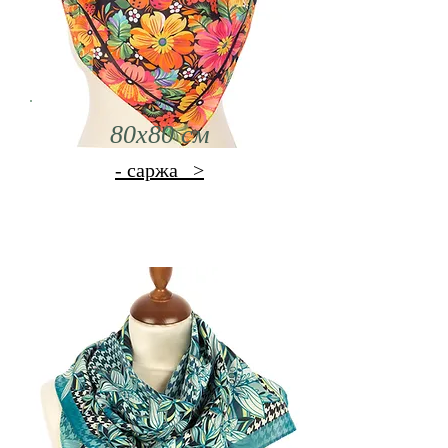
80x80 см
- саржа
>