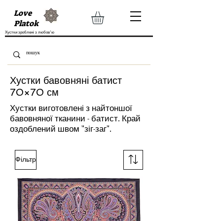
Love
Platok
Хустки зроблені з любов'ю
Хустки бавовняні батист
70×70 см
Хустки виготовлені з найтоншої
бавовняної тканини - батист. Край
оздоблений швом "зіг-заг".
Фільтр