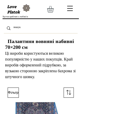
Love
Platok
Хустки зроблені з любов'ю
Палантини вовняні набивні
70×200 см
Ці вироби користуються великою
популярністю у наших покупців. Край
виробів оформлений підрубкою, за
вузькою стороною закріплена бахрома зі
штучного шовку.
Фільтр