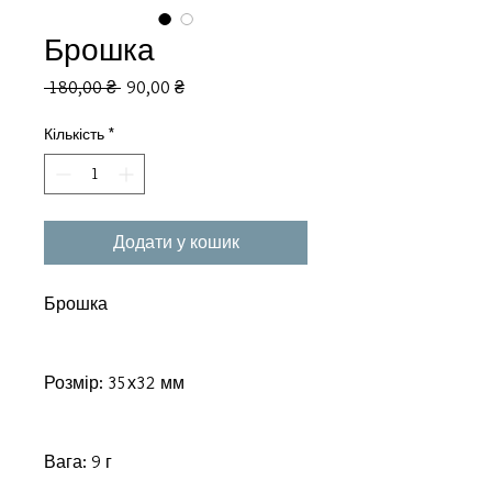
Брошка
Звичайна
За
 180,00 ₴ 
90,00 ₴
ціна
розпродажем
Кількість
*
Додати у кошик
Брошка
Розмір: 35х32 мм
Вага: 9 г