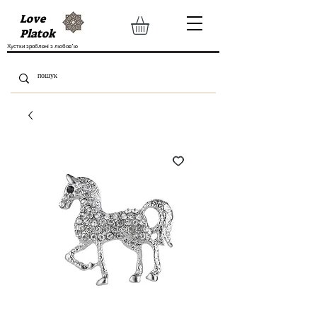
Love
Platok
Хустки зроблені з любов'ю