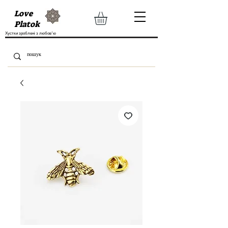
Love
Platok
Хустки зроблені з любов'ю