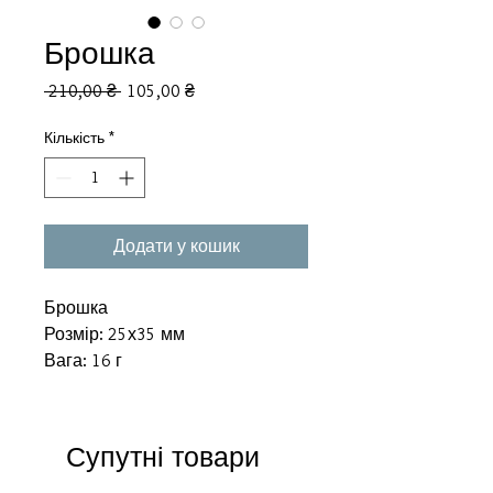
Брошка
Звичайна
За
 210,00 ₴ 
105,00 ₴
ціна
розпродажем
Кількість
*
Додати у кошик
Брошка
Розмір: 25х35 мм
Вага: 16 г
Супутні товари