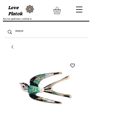
Love
Platok
Хустки зроблені з любов'ю