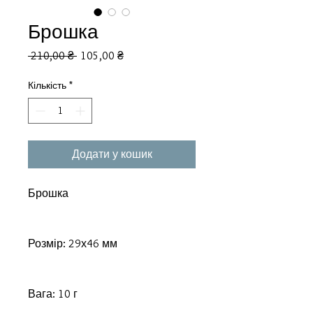
Брошка
Звичайна
За
 210,00 ₴ 
105,00 ₴
ціна
розпродажем
Кількість
*
Додати у кошик
Брошка
Розмір: 29х46 мм
Вага: 10 г