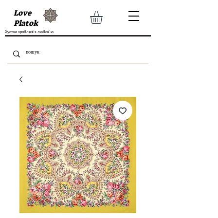
Love
Platok
Хустки зроблені з любов'ю