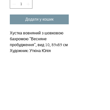
Додати у кошик
Хустка вовняний з шовковою
бахромою "Весняне
пробудження", вид 10, 89x89 см
Художник: Уткіна Юлія
Супутні товари