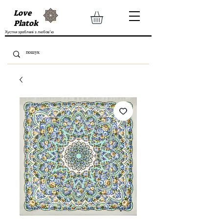
Love
Platok
Хустки зроблені з любов'ю