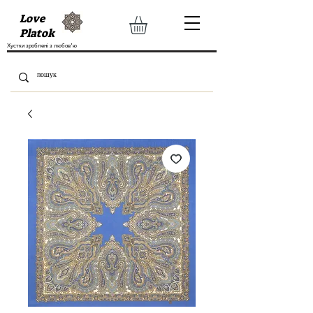
Love
Platok
Хустки зроблені з любов'ю