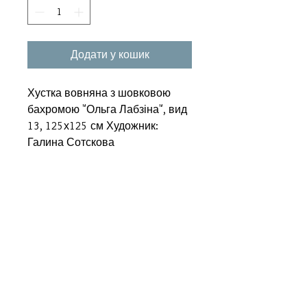
Додати у кошик
Хустка вовняна з шовковою
бахромою "Ольга Лабзіна", вид
13, 125х125 см Художник:
Галина Сотскова
Супутні товари