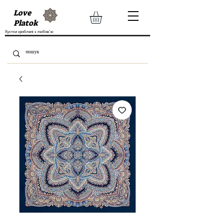
Love
Platok
Хустки зроблені з любов'ю