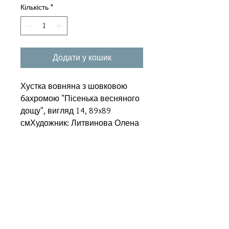
Кількість
*
Додати у кошик
Хустка вовняна з шовковою 
бахромою "Пісенька весняного 
дощу", вигляд 14, 89x89 
смХудожник: Литвинова Олена
Супутні товари