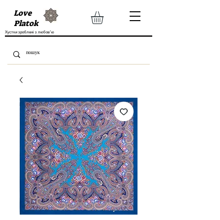
Love
Platok
Хустки зроблені з любов'ю